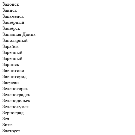
Задонск
Заинск
Закаменск
Заозёрный
Заозёрск
Западная Двина
Заполярный
Зарайск
Заречный
Заречный
Заринск
Звенигово
Звенигород
Зверево
Зеленогорск
Зеленоградск
Зеленодольск
Зеленокумск
Зерноград
Зея
Зима
Златоуст