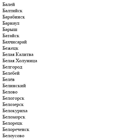
Балей
Балтийск
Барабинск
Барнаул
Барыш
Батайск
Бахчисарай
Бежецк
Белая Калитва
Белая Холуница
Белгород
Белебей
Белёв
Белинский
Белово
Белогорск
Белозерск
Белокуриха
Беломорск
Белорецк
Белореченск
Белоусово