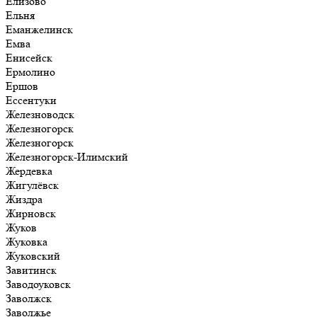
Елизово
Ельня
Еманжелинск
Емва
Енисейск
Ермолино
Ершов
Ессентуки
Железноводск
Железногорск
Железногорск
Железногорск-Илимский
Жердевка
Жигулёвск
Жиздра
Жирновск
Жуков
Жуковка
Жуковский
Завитинск
Заводоуковск
Заволжск
Заволжье