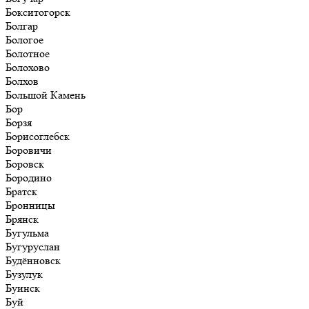
Бокситогорск
Болгар
Бологое
Болотное
Болохово
Болхов
Большой Камень
Бор
Борзя
Борисоглебск
Боровичи
Боровск
Бородино
Братск
Бронницы
Брянск
Бугульма
Бугуруслан
Будённовск
Бузулук
Буинск
Буй