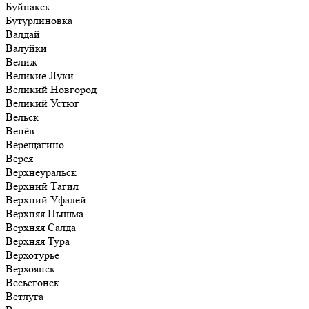
Буйнакск
Бутурлиновка
Валдай
Валуйки
Велиж
Великие Луки
Великий Новгород
Великий Устюг
Вельск
Венёв
Верещагино
Верея
Верхнеуральск
Верхний Тагил
Верхний Уфалей
Верхняя Пышма
Верхняя Салда
Верхняя Тура
Верхотурье
Верхоянск
Весьегонск
Ветлуга