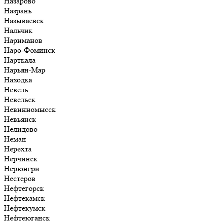
Назарово
Назрань
Называевск
Нальчик
Нариманов
Наро-Фоминск
Нарткала
Нарьян-Мар
Находка
Невель
Невельск
Невинномысск
Невьянск
Нелидово
Неман
Нерехта
Нерчинск
Нерюнгри
Нестеров
Нефтегорск
Нефтекамск
Нефтекумск
Нефтеюганск