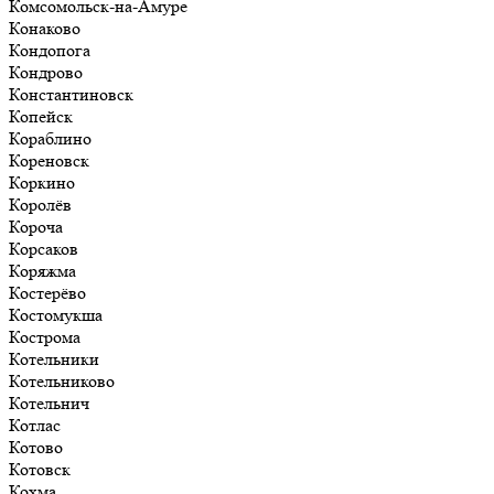
Комсомольск-на-Амуре
Конаково
Кондопога
Кондрово
Константиновск
Копейск
Кораблино
Кореновск
Коркино
Королёв
Короча
Корсаков
Коряжма
Костерёво
Костомукша
Кострома
Котельники
Котельниково
Котельнич
Котлас
Котово
Котовск
Кохма