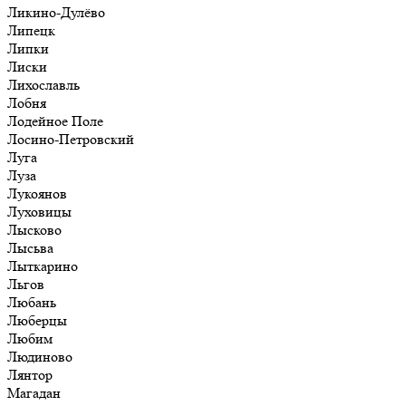
Ликино-Дулёво
Липецк
Липки
Лиски
Лихославль
Лобня
Лодейное Поле
Лосино-Петровский
Луга
Луза
Лукоянов
Луховицы
Лысково
Лысьва
Лыткарино
Льгов
Любань
Люберцы
Любим
Людиново
Лянтор
Магадан