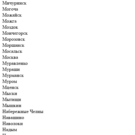
Мичуринск
Могоча
Можайск
Можга
Моздок
Мончегорск
Морозовск
Моршанск
Мосальск
Москва
Муравленко
Мураши
Мурманск
Муром
Мценск
Мыски
Мытищи
Мышкин
Набережные Челны
Навашино
Наволоки
Надым