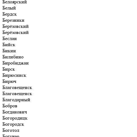
Белоярский
Белый
Бердск
Березники
Берёзовский
Берёзовский
Беслан
Бийск
Бикин
Билибино
Биробиджан
Бирск
Бирюсинск
Бирюч
Благовещенск
Благовещенск
Благодарный
Бобров
Богданович
Богородицк
Богородск
Боготол
Богучар