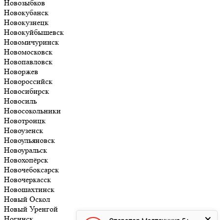
Новозыбков
Новокубанск
Новокузнецк
Новокуйбышевск
Новомичуринск
Новомосковск
Новопавловск
Новоржев
Новороссийск
Новосибирск
Новосиль
Новосокольники
Новотроицк
Новоузенск
Новоульяновск
Новоуральск
Новохопёрск
Новочебоксарск
Новочеркасск
Новошахтинск
Новый Оскол
Новый Уренгой
Ногинск