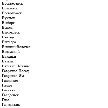
Воскресенск
Воткинск
Всеволожск
Вуктыл
Выборг
Выкса
Высоковск
Высоцк
Вытегра
ВышнийВолочёк
Вяземский
Вязники
Вязьма
Вятские Поляны
Гаврилов Посад
Гаврилов-Ям
Гаджиево
Галич
Гатчина
Гвардейск
Гдов
Геленджик