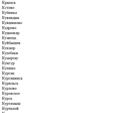
Крымск
Кстово
Кубинка
Кувандык
Кувшиново
Кудрово
Кудымкар
Кузнецк
Куйбышев
Кукмор
Кулебаки
Кумертау
Кунгур
Купино
Курган
Курганинск
Курильск
Курлово
Куровское
Курск
Куртамыш
Курчалой