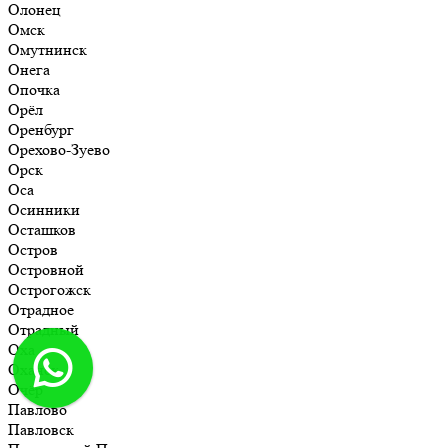
Олонец
Омск
Омутнинск
Онега
Опочка
Орёл
Оренбург
Орехово-Зуево
Орск
Оса
Осинники
Осташков
Остров
Островной
Острогожск
Отрадное
Отрадный
Оха
Оханск
Очёр
Павлово
Павловск