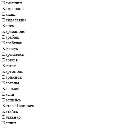
Камышин
Камышлов
Канаш
Кандалакша
Канск
Карабаново
Карабаш
Карабулак
Карасук
Карачаевск
Карачев
Каргат
Каргополь
Карпинск
Карталы
Касимов
Касли
Каспийск
Катав-Ивановск
Катайск
Качканар
Кашин