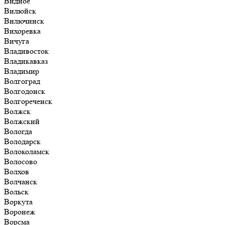
Видное
Вилюйск
Вилючинск
Вихоревка
Вичуга
Владивосток
Владикавказ
Владимир
Волгоград
Волгодонск
Волгореченск
Волжск
Волжский
Вологда
Володарск
Волоколамск
Волосово
Волхов
Волчанск
Вольск
Воркута
Воронеж
Ворсма