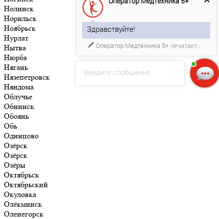
Оператор Медтехника 5+
Нолинск
Норильск
Ноябрьск
Здравствуйте!
Нурлат
Оператор Медтехника 5+
печатает...
Нытва
Нюрба
Нягань
Введите сообщение
Нязепетровск
Няндома
Облучье
Обнинск
Обоянь
Обь
Одинцово
Озёрск
Озёрск
Озёры
Октябрьск
Октябрьский
Окуловка
Олёкминск
Оленегорск