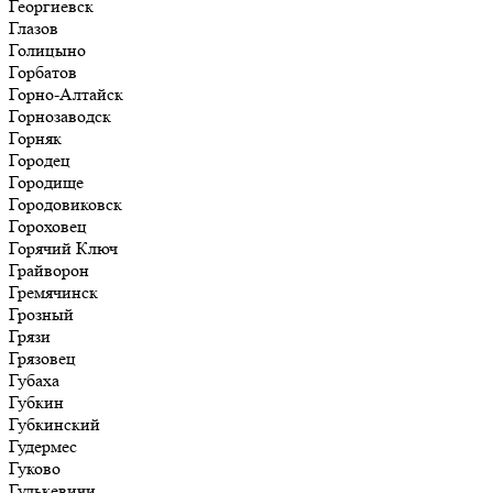
Георгиевск
Глазов
Голицыно
Горбатов
Горно-Алтайск
Горнозаводск
Горняк
Городец
Городище
Городовиковск
Гороховец
Горячий Ключ
Грайворон
Гремячинск
Грозный
Грязи
Грязовец
Губаха
Губкин
Губкинский
Гудермес
Гуково
Гулькевичи