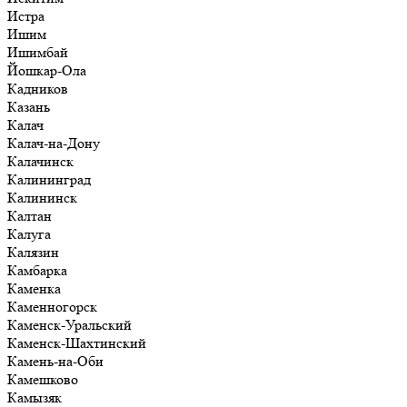
Истра
Ишим
Ишимбай
Йошкар-Ола
Кадников
Казань
Калач
Калач-на-Дону
Калачинск
Калининград
Калининск
Калтан
Калуга
Калязин
Камбарка
Каменка
Каменногорск
Каменск-Уральский
Каменск-Шахтинский
Камень-на-Оби
Камешково
Камызяк