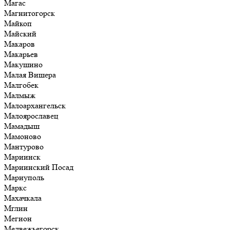
Магас
Магнитогорск
Майкоп
Майский
Макаров
Макарьев
Макушино
Малая Вишера
Малгобек
Малмыж
Малоархангельск
Малоярославец
Мамадыш
Мамоново
Мантурово
Мариинск
Мариинский Посад
Мариуполь
Маркс
Махачкала
Мглин
Мегион
Медвежьегорск