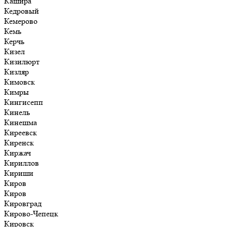
Кашира
Кедровый
Кемерово
Кемь
Керчь
Кизел
Кизилюрт
Кизляр
Кимовск
Кимры
Кингисепп
Кинель
Кинешма
Киреевск
Киренск
Киржач
Кириллов
Кириши
Киров
Киров
Кировград
Кирово-Чепецк
Кировск