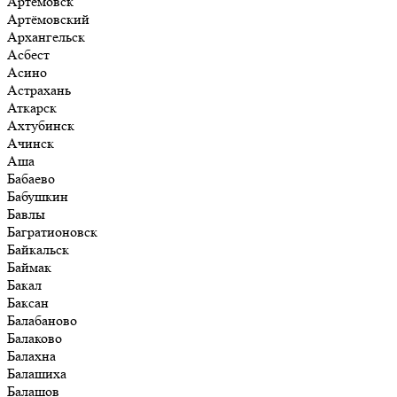
Артёмовск
Артёмовский
Архангельск
Асбест
Асино
Астрахань
Аткарск
Ахтубинск
Ачинск
Аша
Бабаево
Бабушкин
Бавлы
Багратионовск
Байкальск
Баймак
Бакал
Баксан
Балабаново
Балаково
Балахна
Балашиха
Балашов