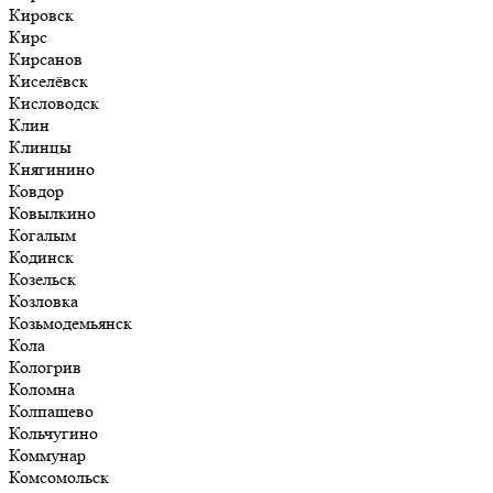
Кировск
Кирс
Кирсанов
Киселёвск
Кисловодск
Клин
Клинцы
Княгинино
Ковдор
Ковылкино
Когалым
Кодинск
Козельск
Козловка
Козьмодемьянск
Кола
Кологрив
Коломна
Колпашево
Кольчугино
Коммунар
Комсомольск