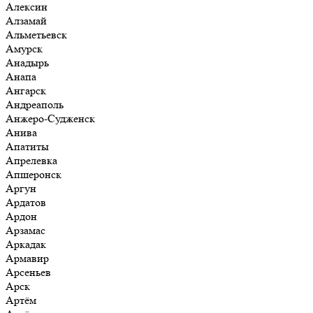
Алексин
Алзамай
Альметьевск
Амурск
Анадырь
Анапа
Ангарск
Андреаполь
Анжеро-Судженск
Анива
Апатиты
Апрелевка
Апшеронск
Аргун
Ардатов
Ардон
Арзамас
Аркадак
Армавир
Арсеньев
Арск
Артём