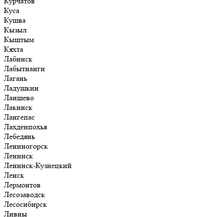
Курчатов
Куса
Кушва
Кызыл
Кыштым
Кяхта
Лабинск
Лабытнанги
Лагань
Ладушкин
Лаишево
Лакинск
Лангепас
Лахденпохья
Лебедянь
Лениногорск
Ленинск
Ленинск-Кузнецкий
Ленск
Лермонтов
Лесозаводск
Лесосибирск
Ливны