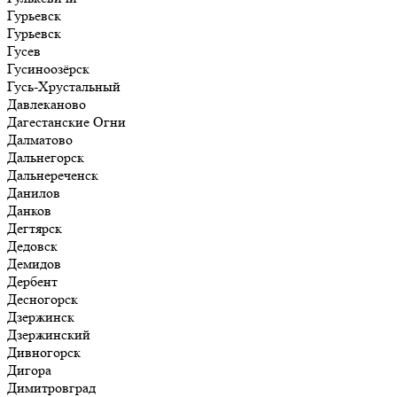
Гурьевск
Гурьевск
Гусев
Гусиноозёрск
Гусь-Хрустальный
Давлеканово
Дагестанские Огни
Далматово
Дальнегорск
Дальнереченск
Данилов
Данков
Дегтярск
Дедовск
Демидов
Дербент
Десногорск
Дзержинск
Дзержинский
Дивногорск
Дигора
Димитровград