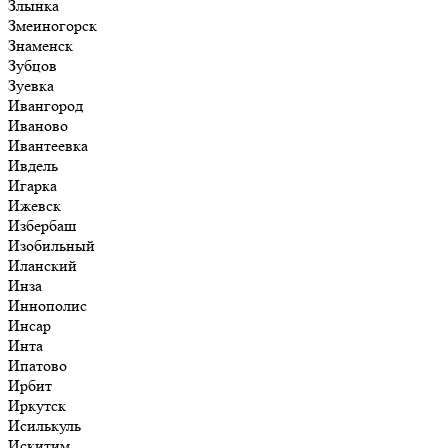
Злынка
Змеиногорск
Знаменск
Зубцов
Зуевка
Ивангород
Иваново
Ивантеевка
Ивдель
Игарка
Ижевск
Избербаш
Изобильный
Иланский
Инза
Иннополис
Инсар
Инта
Ипатово
Ирбит
Иркутск
Исилькуль
Искитим