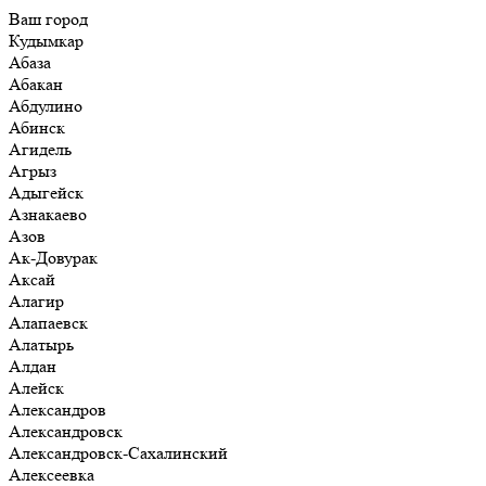
Ваш город
Кудымкар
Абаза
Абакан
Абдулино
Абинск
Агидель
Агрыз
Адыгейск
Азнакаево
Азов
Ак-Довурак
Аксай
Алагир
Алапаевск
Алатырь
Алдан
Алейск
Александров
Александровск
Александровск-Сахалинский
Алексеевка