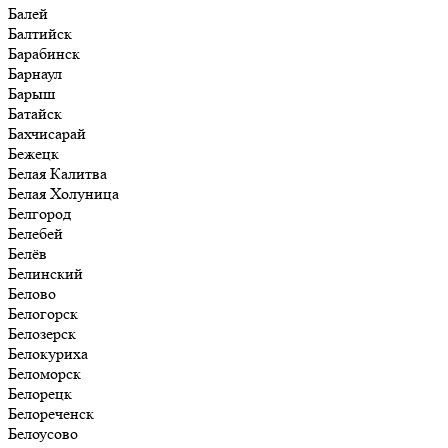
Балей
Балтийск
Барабинск
Барнаул
Барыш
Батайск
Бахчисарай
Бежецк
Белая Калитва
Белая Холуница
Белгород
Белебей
Белёв
Белинский
Белово
Белогорск
Белозерск
Белокуриха
Беломорск
Белорецк
Белореченск
Белоусово