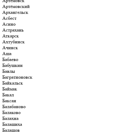
Артёмовск
Артёмовский
Архангельск
Асбест
Асино
Астрахань
Аткарск
Ахтубинск
Ачинск
Аша
Бабаево
Бабушкин
Бавлы
Багратионовск
Байкальск
Баймак
Бакал
Баксан
Балабаново
Балаково
Балахна
Балашиха
Балашов