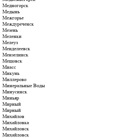
Медногорск
Медынь
Межгорье
Междуреченск
Мезень
Меленки
Мелеуз
Менделеевск
Мензелинск
Мещовск
Миасс
Микунь
Миллерово
Минеральные Воды
Минусинск
Миньяр
Мирный
Мирный
Михайлов
Михайловка
Михайловск
Михайловск