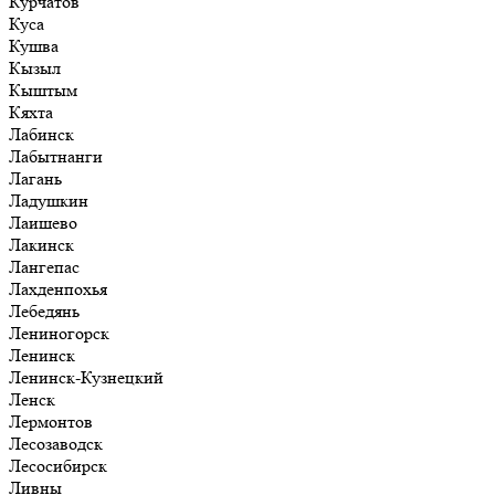
Курчатов
Куса
Кушва
Кызыл
Кыштым
Кяхта
Лабинск
Лабытнанги
Лагань
Ладушкин
Лаишево
Лакинск
Лангепас
Лахденпохья
Лебедянь
Лениногорск
Ленинск
Ленинск-Кузнецкий
Ленск
Лермонтов
Лесозаводск
Лесосибирск
Ливны