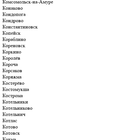
Комсомольск-на-Амуре
Конаково
Кондопога
Кондрово
Константиновск
Копейск
Кораблино
Кореновск
Коркино
Королёв
Короча
Корсаков
Коряжма
Костерёво
Костомукша
Кострома
Котельники
Котельниково
Котельнич
Котлас
Котово
Котовск
Кохма