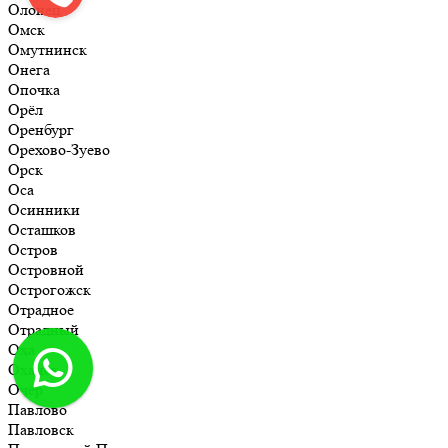
Олонец
Омск
Омутнинск
Онега
Опочка
Орёл
Оренбург
Орехово-Зуево
Орск
Оса
Осинники
Осташков
Остров
Островной
Острогожск
Отрадное
Отрадный
Оха
Оханск
Очёр
Павлово
Павловск