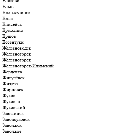
Елизово
Ельня
Еманжелинск
Емва
Енисейск
Ермолино
Ершов
Ессентуки
Железноводск
Железногорск
Железногорск
Железногорск-Илимский
Жердевка
Жигулёвск
Жиздра
Жирновск
Жуков
Жуковка
Жуковский
Завитинск
Заводоуковск
Заволжск
Заволжье