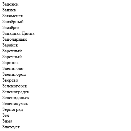
Задонск
Заинск
Закаменск
Заозёрный
Заозёрск
Западная Двина
Заполярный
Зарайск
Заречный
Заречный
Заринск
Звенигово
Звенигород
Зверево
Зеленогорск
Зеленоградск
Зеленодольск
Зеленокумск
Зерноград
Зея
Зима
Златоуст