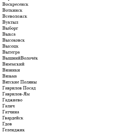
Воскресенск
Воткинск
Всеволожск
Вуктыл
Выборг
Выкса
Высоковск
Высоцк
Вытегра
ВышнийВолочёк
Вяземский
Вязники
Вязьма
Вятские Поляны
Гаврилов Посад
Гаврилов-Ям
Гаджиево
Галич
Гатчина
Гвардейск
Гдов
Геленджик