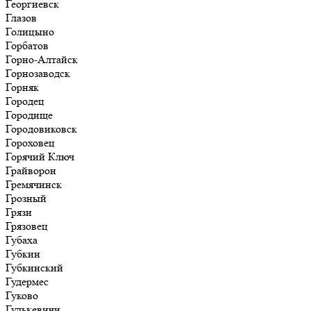
Георгиевск
Глазов
Голицыно
Горбатов
Горно-Алтайск
Горнозаводск
Горняк
Городец
Городище
Городовиковск
Гороховец
Горячий Ключ
Грайворон
Гремячинск
Грозный
Грязи
Грязовец
Губаха
Губкин
Губкинский
Гудермес
Гуково
Гулькевичи