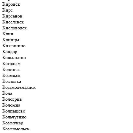
Кировск
Кирс
Кирсанов
Киселёвск
Кисловодск
Клин
Клинцы
Княгинино
Ковдор
Ковылкино
Когалым
Кодинск
Козельск
Козловка
Козьмодемьянск
Кола
Кологрив
Коломна
Колпашево
Кольчугино
Коммунар
Комсомольск