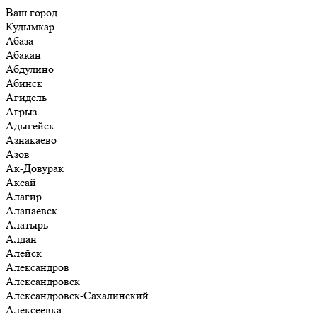
Ваш город
Кудымкар
Абаза
Абакан
Абдулино
Абинск
Агидель
Агрыз
Адыгейск
Азнакаево
Азов
Ак-Довурак
Аксай
Алагир
Алапаевск
Алатырь
Алдан
Алейск
Александров
Александровск
Александровск-Сахалинский
Алексеевка