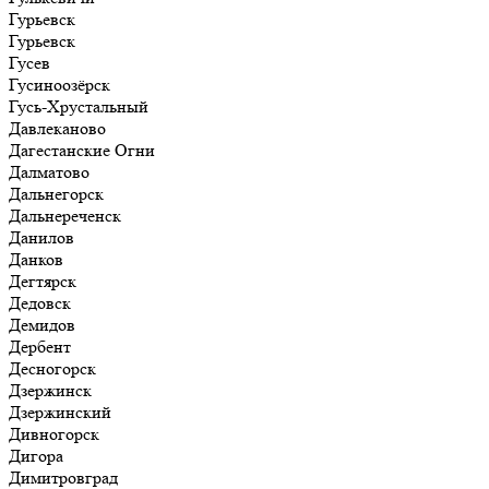
Гурьевск
Гурьевск
Гусев
Гусиноозёрск
Гусь-Хрустальный
Давлеканово
Дагестанские Огни
Далматово
Дальнегорск
Дальнереченск
Данилов
Данков
Дегтярск
Дедовск
Демидов
Дербент
Десногорск
Дзержинск
Дзержинский
Дивногорск
Дигора
Димитровград