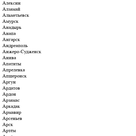
Алексин
Алзамай
Альметьевск
Амурск
Анадырь
Анапа
Ангарск
Андреаполь
Анжеро-Судженск
Анива
Апатиты
Апрелевка
Апшеронск
Аргун
Ардатов
Ардон
Арзамас
Аркадак
Армавир
Арсеньев
Арск
Артём