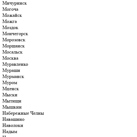
Мичуринск
Могоча
Можайск
Можга
Моздок
Мончегорск
Морозовск
Моршанск
Мосальск
Москва
Муравленко
Мураши
Мурманск
Муром
Мценск
Мыски
Мытищи
Мышкин
Набережные Челны
Навашино
Наволоки
Надым