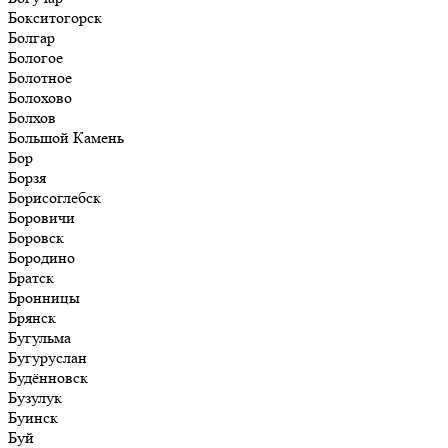
Бокситогорск
Болгар
Бологое
Болотное
Болохово
Болхов
Большой Камень
Бор
Борзя
Борисоглебск
Боровичи
Боровск
Бородино
Братск
Бронницы
Брянск
Бугульма
Бугуруслан
Будённовск
Бузулук
Буинск
Буй