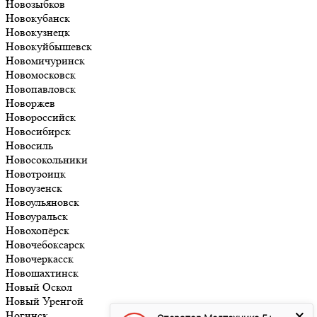
Новозыбков
Новокубанск
Новокузнецк
Новокуйбышевск
Новомичуринск
Новомосковск
Новопавловск
Новоржев
Новороссийск
Новосибирск
Новосиль
Новосокольники
Новотроицк
Новоузенск
Новоульяновск
Новоуральск
Новохопёрск
Новочебоксарск
Новочеркасск
Новошахтинск
Новый Оскол
Новый Уренгой
Ногинск