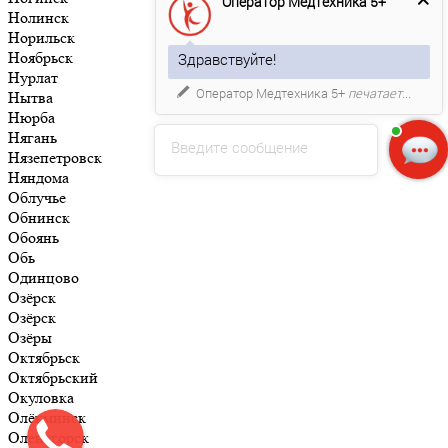
Оператор Медтехника 5+
Нолинск
Норильск
Ноябрьск
Здравствуйте!
Нурлат
Оператор Медтехника 5+
печатает...
Нытва
Нюрба
Нягань
Введите сообщение
Нязепетровск
Няндома
Облучье
Обнинск
Обоянь
Обь
Одинцово
Озёрск
Озёрск
Озёры
Октябрьск
Октябрьский
Окуловка
Олёкминск
Оленегорск