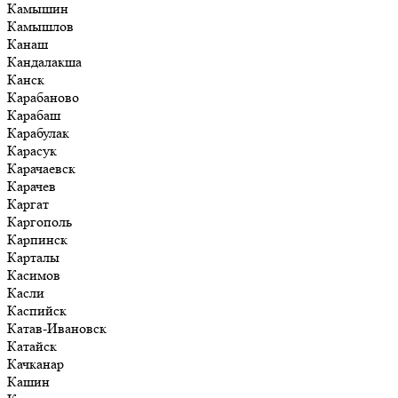
Камышин
Камышлов
Канаш
Кандалакша
Канск
Карабаново
Карабаш
Карабулак
Карасук
Карачаевск
Карачев
Каргат
Каргополь
Карпинск
Карталы
Касимов
Касли
Каспийск
Катав-Ивановск
Катайск
Качканар
Кашин