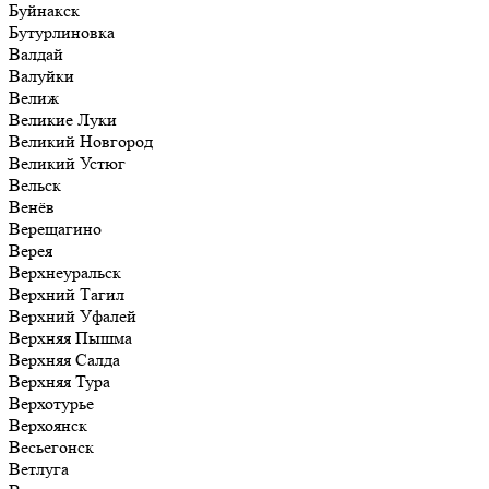
Буйнакск
Бутурлиновка
Валдай
Валуйки
Велиж
Великие Луки
Великий Новгород
Великий Устюг
Вельск
Венёв
Верещагино
Верея
Верхнеуральск
Верхний Тагил
Верхний Уфалей
Верхняя Пышма
Верхняя Салда
Верхняя Тура
Верхотурье
Верхоянск
Весьегонск
Ветлуга