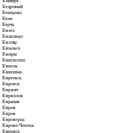
Кашира
Кедровый
Кемерово
Кемь
Керчь
Кизел
Кизилюрт
Кизляр
Кимовск
Кимры
Кингисепп
Кинель
Кинешма
Киреевск
Киренск
Киржач
Кириллов
Кириши
Киров
Киров
Кировград
Кирово-Чепецк
Кировск