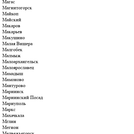
Магас
Магнитогорск
Майкоп
Майский
Макаров
Макарьев
Макушино
Малая Вишера
Малгобек
Малмыж
Малоархангельск
Малоярославец
Мамадыш
Мамоново
Мантурово
Мариинск
Мариинский Посад
Мариуполь
Маркс
Махачкала
Мглин
Мегион
Медвежьегорск