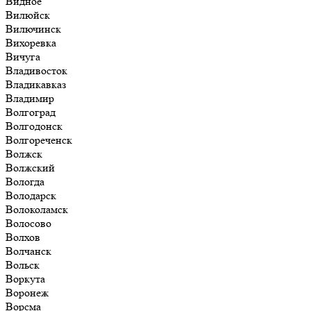
Видное
Вилюйск
Вилючинск
Вихоревка
Вичуга
Владивосток
Владикавказ
Владимир
Волгоград
Волгодонск
Волгореченск
Волжск
Волжский
Вологда
Володарск
Волоколамск
Волосово
Волхов
Волчанск
Вольск
Воркута
Воронеж
Ворсма