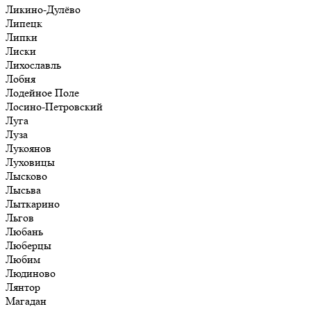
Ликино-Дулёво
Липецк
Липки
Лиски
Лихославль
Лобня
Лодейное Поле
Лосино-Петровский
Луга
Луза
Лукоянов
Луховицы
Лысково
Лысьва
Лыткарино
Льгов
Любань
Люберцы
Любим
Людиново
Лянтор
Магадан