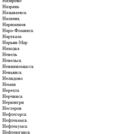
Назарово
Назрань
Называевск
Нальчик
Нариманов
Наро-Фоминск
Нарткала
Нарьян-Мар
Находка
Невель
Невельск
Невинномысск
Невьянск
Нелидово
Неман
Нерехта
Нерчинск
Нерюнгри
Нестеров
Нефтегорск
Нефтекамск
Нефтекумск
Нефтеюганск