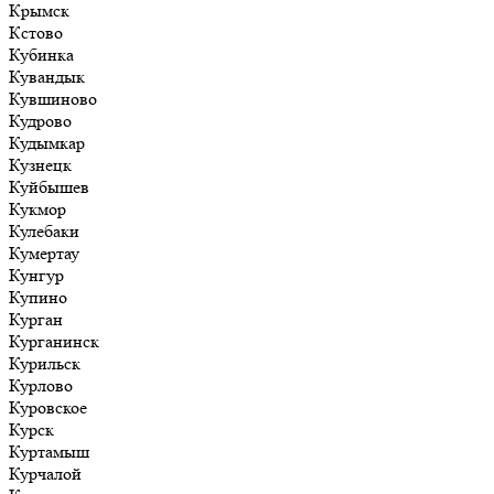
Крымск
Кстово
Кубинка
Кувандык
Кувшиново
Кудрово
Кудымкар
Кузнецк
Куйбышев
Кукмор
Кулебаки
Кумертау
Кунгур
Купино
Курган
Курганинск
Курильск
Курлово
Куровское
Курск
Куртамыш
Курчалой