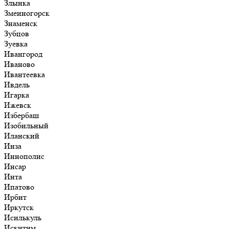
Злынка
Змеиногорск
Знаменск
Зубцов
Зуевка
Ивангород
Иваново
Ивантеевка
Ивдель
Игарка
Ижевск
Избербаш
Изобильный
Иланский
Инза
Иннополис
Инсар
Инта
Ипатово
Ирбит
Иркутск
Исилькуль
Искитим