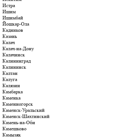
Истра
Ишим
Ишимбай
Йошкар-Ола
Кадников
Казань
Калач
Калач-на-Дону
Калачинск
Калининград
Калининск
Калтан
Калуга
Калязин
Камбарка
Каменка
Каменногорск
Каменск-Уральский
Каменск-Шахтинский
Камень-на-Оби
Камешково
Камызяк