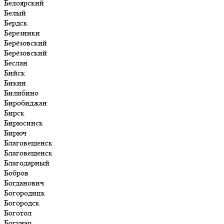
Белоярский
Белый
Бердск
Березники
Берёзовский
Берёзовский
Беслан
Бийск
Бикин
Билибино
Биробиджан
Бирск
Бирюсинск
Бирюч
Благовещенск
Благовещенск
Благодарный
Бобров
Богданович
Богородицк
Богородск
Боготол
Богучар